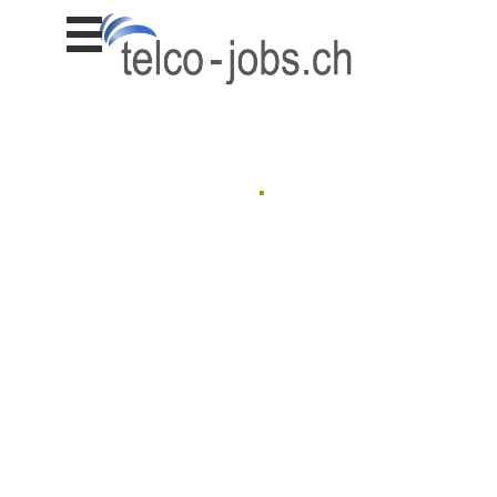
Stellen
finden
Stellen
inserieren
Personalberatungen
.
Personalberatungen
Tipp's
WERBUNG
publizieren
JOB-
App's
Lehrstellen
finden
Lehrstellen
gratis
inserieren