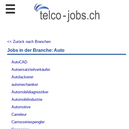
Stellen
finden
Stellen
inserieren
<< Zurück nach Branchen
Personalberatungen
Jobs in der Branche: Auto
Personalberatungen
Tipp's
AutoCAD
WERBUNG
Autoersatzteilverkäufer
publizieren
Autolackierer
JOB-
automechaniker
App's
Automobildiagnostiker
Lehrstellen
Automobilindustrie
finden
Automotive
Lehrstellen
Carreleur
gratis
inserieren
Carrosseriespengler